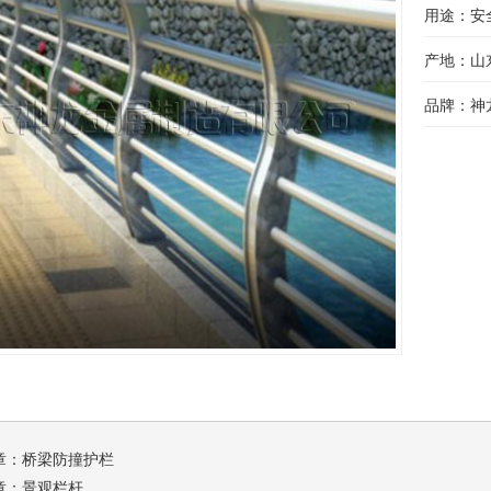
用途：安
产地：山
品牌：神
章：
桥梁防撞护栏
章：
景观栏杆