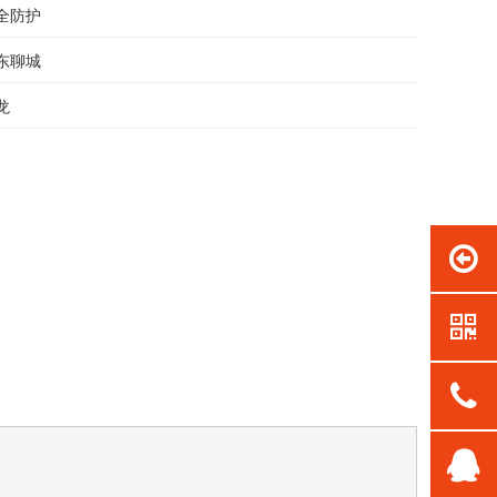
全防护
东聊城
龙